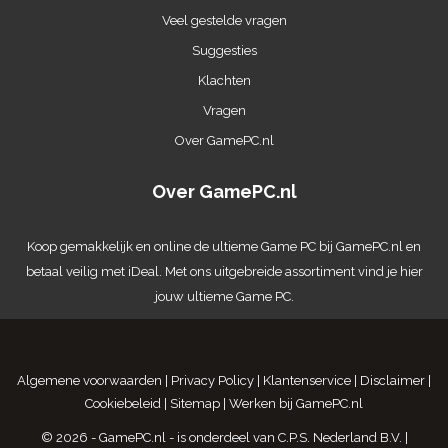
Veel gestelde vragen
Suggesties
Klachten
Vragen
Over GamePC.nl
Over GamePC.nl
Koop gemakkelijk en online de ultieme
Game PC
bij GamePC.nl en
betaal veilig met iDeal. Met ons uitgebreide assortiment vind je hier
jouw ultieme Game PC.
Algemene voorwaarden
|
Privacy Policy
|
Klantenservice
|
Disclaimer
|
Cookiebeleid
|
Sitemap
|
Werken bij GamePC.nl
© 2026 - GamePC.nl - is onderdeel van
C.P.S. Nederland B.V.
|