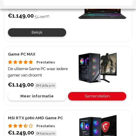
RTX 5060 - AMD Ryzen 7
€1.149,00
€1.199,00
Bekijk
Game PC MAX
Prestaties
De ultieme Game PC waar iedere
gamer van droomt
€1.149,00
Of
€36,84 p/m
Meer informatie
Samenstellen
MSI RTX 5060 AMD Game PC
Prestaties
€1.249,00
Of
€40,04 p/m