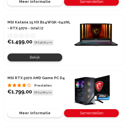
Meer informatie
Samenstellen
MSI Katana 15 HX B14WGK-042NL
- RTX 5070 - Intel i7
€1.499,00
Of
€48,06 p/m
Bekijk
MSI RTX 5070 AMD Game PC D4
Prestaties
€1.799,00
Of
€57,68 p/m
Meer informatie
Samenstellen