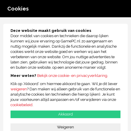
0
Cookies
menu
Tot € 2.500,- kopersbescherming!
Deze website maakt gebruik van cookies
Door middel van cookies en technieken die daarop lijken
GamePC
kunnen wij jouw ervaring op GamePC.nl zo aangenaam en
nuttig mogelijk maken. Dankzij de functionele en analytische
cookies werkt onze website goed en werken wij aan het
verbeteren van onze website. Om jou nuttige advertenties te
laten zien, gebruiken wij technologie dat jouw gedrag, binnen
en buiten onze website, op een anonieme manier volgt.
MSI RTX 5060 Intel Game PC SE - i5
Meer weten?
Bekijk onze cookie- en privacyverklaring.
Prestaties
€1.079,00
Klik op ‘Akkoord’ om hiermee akkoord te gaan. Wil je dit liever
Of
€34,59 p/m
weigeren
? Dan maken wij alleen gebruik van de functionele en
analytische cookies (en technieken die hierop lijken). Je kunt
jouw voorkeuren altijd aanpassen en/of verwijderen via onze
cookiebeleid
.
Meer informatie
Samenstellen
Akkoord
MSI Cyborg 15 B2HWFKG-215NL -
Weigeren