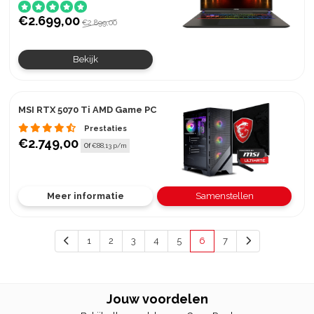
€2.699,00
€2.899,00
Bekijk
MSI RTX 5070 Ti AMD Game PC
Prestaties
€2.749,00
Of
€88,13 p/m
Meer informatie
Samenstellen
1
2
3
4
5
6
7
Jouw voordelen