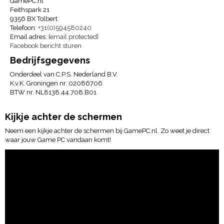
GamePC.nl
Feithspark 21
9356 BX Tolbert
Telefoon:
+31(0)594580240
Email adres:
[email protected]
Facebook bericht sturen
Bedrijfsgegevens
Onderdeel van C.P.S. Nederland B.V.
K.v.K. Groningen nr. 02086706
BTW nr. NL8138.44.708.B01
Kijkje achter de schermen
Neem een kijkje achter de schermen bij GamePC.nl. Zo weet je direct
waar jouw Game PC vandaan komt!