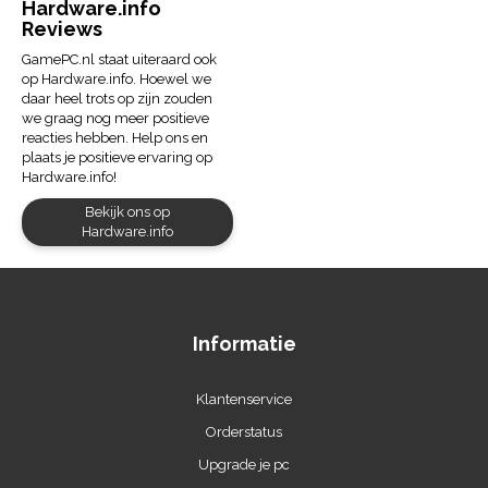
Hardware.info
Reviews
GamePC.nl staat uiteraard ook
op Hardware.info. Hoewel we
daar heel trots op zijn zouden
we graag nog meer positieve
reacties hebben. Help ons en
plaats je positieve ervaring op
Hardware.info!
Bekijk ons op
Hardware.info
Informatie
Klantenservice
Orderstatus
Upgrade je pc