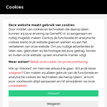
0
Cookies
menu
Tot € 2.500,- kopersbescherming!
Deze website maakt gebruik van cookies
Door middel van cookies en technieken die daarop lijken
Over GamePC.nl
kunnen wij jouw ervaring op GamePC.nl zo aangenaam en
nuttig mogelijk maken. Dankzij de functionele en analytische
Wij helpen je graag verder! Kies 1 van de onderwerpen waar wij mee
cookies werkt onze website goed en werken wij aan het
kunnen helpen.
verbeteren van onze website. Om jou nuttige advertenties te
laten zien, gebruiken wij technologie dat jouw gedrag, binnen
en buiten onze website, op een anonieme manier volgt.
Meer weten?
Bekijk onze cookie- en privacyverklaring.
Onze contactgegevens
Status van
Klik op ‘Akkoord’ om hiermee akkoord te gaan. Wil je dit liever
mijn bestelling
weigeren
? Dan maken wij alleen gebruik van de functionele en
analytische cookies (en technieken die hierop lijken). Je kunt
jouw voorkeuren altijd aanpassen en/of verwijderen via onze
cookiebeleid
.
Akkoord
FAQ
Reparatie /
Veelgestelde vragen
Probleem melden
Weigeren