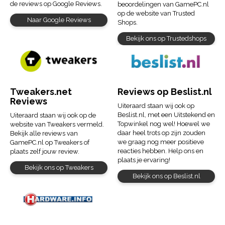
de reviews op Google Reviews.
beoordelingen van GamePC.nl
op de website van Trusted
Naar Google Reviews
Shops.
Bekijk ons op Trustedshops
Tweakers.net
Reviews op Beslist.nl
Reviews
Uiteraard staan wij ook op
Beslist.nl, met een Uitstekend en
Uiteraard staan wij ook op de
Topwinkel nog wel! Hoewel we
website van Tweakers vermeld.
daar heel trots op zijn zouden
Bekijk alle reviews van
we graag nog meer positieve
GamePC.nl op Tweakers of
reacties hebben. Help ons en
plaats zelf jouw review.
plaats je ervaring!
Bekijk ons op Tweakers
Bekijk ons op Beslist.nl