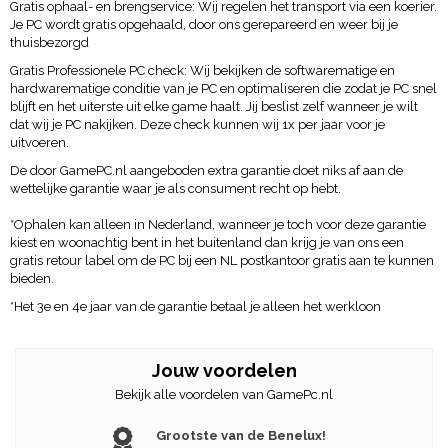
Gratis ophaal- en brengservice: Wij regelen het transport via een koerier.
Je PC wordt gratis opgehaald, door ons gerepareerd en weer bij je
thuisbezorgd
Gratis Professionele PC check: Wij bekijken de softwarematige en
hardwarematige conditie van je PC en optimaliseren die zodat je PC snel
blijft en het uiterste uit elke game haalt. Jij beslist zelf wanneer je wilt
dat wij je PC nakijken. Deze check kunnen wij 1x per jaar voor je
uitvoeren.
De door GamePC.nl aangeboden extra garantie doet niks af aan de
wettelijke garantie waar je als consument recht op hebt.
*Ophalen kan alleen in Nederland, wanneer je toch voor deze garantie
kiest en woonachtig bent in het buitenland dan krijg je van ons een
gratis retour label om de PC bij een NL postkantoor gratis aan te kunnen
bieden.
*Het 3e en 4e jaar van de garantie betaal je alleen het werkloon
Jouw voordelen
Bekijk alle voordelen van GamePc.nl
Grootste van de Benelux!