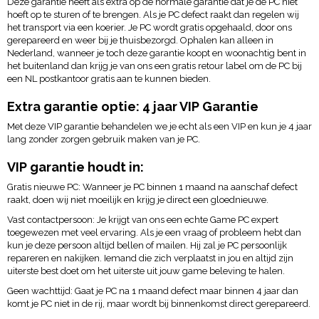
Deze garantie heeft als extra op de normale garantie dat je de PC niet
hoeft op te sturen of te brengen. Als je PC defect raakt dan regelen wij
het transport via een koerier. Je PC wordt gratis opgehaald, door ons
gerepareerd en weer bij je thuisbezorgd. Ophalen kan alleen in
Nederland, wanneer je toch deze garantie koopt en woonachtig bent in
het buitenland dan krijg je van ons een gratis retour label om de PC bij
een NL postkantoor gratis aan te kunnen bieden.
Extra garantie optie: 4 jaar VIP Garantie
Met deze VIP garantie behandelen we je echt als een VIP en kun je 4 jaar
lang zonder zorgen gebruik maken van je PC.
VIP garantie houdt in:
Gratis nieuwe PC: Wanneer je PC binnen 1 maand na aanschaf defect
raakt, doen wij niet moeilijk en krijg je direct een gloednieuwe.
Vast contactpersoon: Je krijgt van ons een echte Game PC expert
toegewezen met veel ervaring. Als je een vraag of probleem hebt dan
kun je deze persoon altijd bellen of mailen. Hij zal je PC persoonlijk
repareren en nakijken. Iemand die zich verplaatst in jou en altijd zijn
uiterste best doet om het uiterste uit jouw game beleving te halen.
Geen wachttijd: Gaat je PC na 1 maand defect maar binnen 4 jaar dan
komt je PC niet in de rij, maar wordt bij binnenkomst direct gerepareerd.