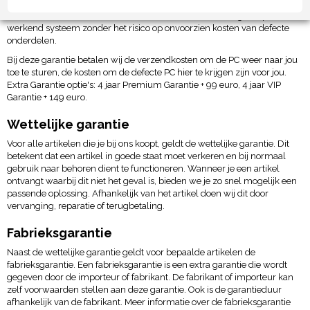
en worden alle onderdelen 4 jaar lang kosteloos vervangen, het 3e en
4e jaar betaal je alleen het werkloon. Zo heb je 4 jaar lang een perfect
werkend systeem zonder het risico op onvoorzien kosten van defecte
onderdelen.
Bij deze garantie betalen wij de verzendkosten om de PC weer naar jou
toe te sturen, de kosten om de defecte PC hier te krijgen zijn voor jou.
Extra Garantie optie's: 4 jaar Premium Garantie + 99 euro, 4 jaar VIP
Garantie + 149 euro.
Wettelijke garantie
Voor alle artikelen die je bij ons koopt, geldt de wettelijke garantie. Dit
betekent dat een artikel in goede staat moet verkeren en bij normaal
gebruik naar behoren dient te functioneren. Wanneer je een artikel
ontvangt waarbij dit niet het geval is, bieden we je zo snel mogelijk een
passende oplossing. Afhankelijk van het artikel doen wij dit door
vervanging, reparatie of terugbetaling.
Fabrieksgarantie
Naast de wettelijke garantie geldt voor bepaalde artikelen de
fabrieksgarantie. Een fabrieksgarantie is een extra garantie die wordt
gegeven door de importeur of fabrikant. De fabrikant of importeur kan
zelf voorwaarden stellen aan deze garantie. Ook is de garantieduur
afhankelijk van de fabrikant. Meer informatie over de fabrieksgarantie