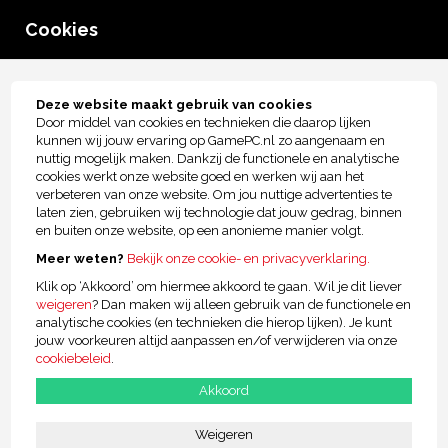
0
Cookies
menu
Tot € 2.500,- kopersbescherming!
Deze website maakt gebruik van cookies
Door middel van cookies en technieken die daarop lijken
Garantie en Service
kunnen wij jouw ervaring op GamePC.nl zo aangenaam en
nuttig mogelijk maken. Dankzij de functionele en analytische
cookies werkt onze website goed en werken wij aan het
verbeteren van onze website. Om jou nuttige advertenties te
laten zien, gebruiken wij technologie dat jouw gedrag, binnen
en buiten onze website, op een anonieme manier volgt.
Meer weten?
Bekijk onze cookie- en privacyverklaring.
Garantie & Service bij GamePC.nl
Klik op ‘Akkoord’ om hiermee akkoord te gaan. Wil je dit liever
weigeren
? Dan maken wij alleen gebruik van de functionele en
Alle modellen Game PC's zijn standaard voorzien van 4 jaar volledige
analytische cookies (en technieken die hierop lijken). Je kunt
garantie* in Nederland en België. Dus mocht er een probleem zijn dan
jouw voorkeuren altijd aanpassen en/of verwijderen via onze
kan je de computer naar ons opsturen, zodat wij het probleem voor je
cookiebeleid
.
oplossen.
Akkoord
4 jaar Volledige garantie (GRATIS)*
Weigeren
Met 4 jaar volledige garantie kun je de computer opsturen of brengen