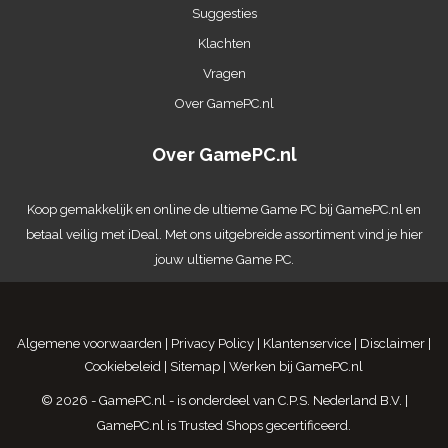
Suggesties
Klachten
Vragen
Over GamePC.nl
Over GamePC.nl
Koop gemakkelijk en online de ultieme
Game PC
bij GamePC.nl en
betaal veilig met iDeal. Met ons uitgebreide assortiment vind je hier
jouw ultieme Game PC.
Algemene voorwaarden
|
Privacy Policy
|
Klantenservice
|
Disclaimer
|
Cookiebeleid
|
Sitemap
|
Werken bij GamePC.nl
© 2026 - GamePC.nl - is onderdeel van
C.P.S. Nederland B.V.
|
GamePC.nl is
Trusted Shops gecertificeerd
.