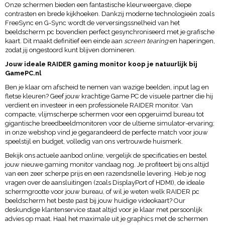
Onze schermen bieden een fantastische kleurweergave, diepe
contrasten en brede kijkhoeken. Dankzij moderne technologieën zoals
FreeSync en G-Sync wordt de verversingssnelheid van het
beeldscherm pc bovendien perfect gesynchroniseerd met je grafische
kaart. Dit maakt definitief een einde aan
screen tearing
en haperingen,
zodat jij ongestoord kunt blijven domineren.
Jouw ideale RAIDER gaming monitor koop je natuurlijk bij
GamePC.nl
Ben je klaar om afscheid te nemen van wazige beelden, input lag en
fletse kleuren? Geef jouw krachtige Game PC de visuele partner die hij
verdient en investeer in een professionele RAIDER
monitor. Van
compacte, vlijmscherpe schermen voor een opgeruimd bureau tot
gigantische breedbeeldmonitoren voor de ultieme simulator-ervaring;
in onze webshop vind je gegarandeerd de perfecte match voor jouw
speelstijl en budget, volledig van ons vertrouwde huismerk.
Bekijk ons actuele aanbod online, vergelijk de specificaties en bestel
jouw nieuwe gaming monitor vandaag nog. Je profiteert bij ons altijd
van een zeer scherpe prijs en een razendsnelle levering. Heb je nog
vragen over de aansluitingen (zoals DisplayPort of HDMI), de ideale
schermgrootte voor jouw bureau, of wil je weten welk RAIDER pc
beeldscherm het beste past bij jouw huidige videokaart? Our
deskundige klantenservice staat altijd voor je klaar met persoonlijk
advies op maat. Haal het maximale uit je graphics met de schermen