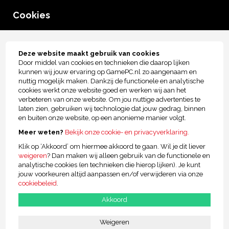
0
Cookies
menu
Tot € 2.500,- kopersbescherming!
Deze website maakt gebruik van cookies
Door middel van cookies en technieken die daarop lijken
Gaming Monitoren
kunnen wij jouw ervaring op GamePC.nl zo aangenaam en
nuttig mogelijk maken. Dankzij de functionele en analytische
cookies werkt onze website goed en werken wij aan het
verbeteren van onze website. Om jou nuttige advertenties te
laten zien, gebruiken wij technologie dat jouw gedrag, binnen
en buiten onze website, op een anonieme manier volgt.
25" RAIDER 240Hz PRO Gaming
Meer weten?
Bekijk onze cookie- en privacyverklaring.
€99,00
Klik op ‘Akkoord’ om hiermee akkoord te gaan. Wil je dit liever
weigeren
? Dan maken wij alleen gebruik van de functionele en
analytische cookies (en technieken die hierop lijken). Je kunt
jouw voorkeuren altijd aanpassen en/of verwijderen via onze
cookiebeleid
.
Bekijk
Akkoord
27" RAIDER 120Hz PRO GAMING
Weigeren