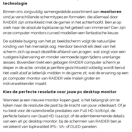
technologie
Binnen ons zorgvuldig samengestelde assortiment aan
monitoren
vind je verschillende schermtypes en formaten, die allemaal door
RAIDER zijn ontwikkeld met de gamer in het achterhoofd. Ben je op
zoek naar de absolute topklasse op het gebied van immersie? Dan zijn
onze computer monitors curved modellen een fantastische keuze.
De subtiele buiging van het pc beeldscherm volgt de natuurlijke
ronding van het menselijk oog. Hierdoor bevindt elk deel van het
scherm zich op exact dezelfde afstand van je ogen, wat zorgt voor een
rustigere kijkervaring en minder vermoeide ogen tijdens urenlange
sessies. Bovendien trekt een gebogen RAIDER computer scherm je
dieper in de actie, omdat je perifere gezichtsveld volledig wordt benut.
Het voelt alsof je letterlijk midden in de game zit, wat de ervaring op een
pc computer monitor van RAIDER vele malen groter en
indrukwekkender maakt.
Kies de perfecte resolutie voor jouw pc desktop monitor
Wanneer je een nieuwe monitor kopen gaat, is het belangrijk om te
kijken naar de resolutie die past bij de kracht van jouw videokaart. Of je
nu kiest voor de razendsnelle prestaties van Full HD (1080p), de
perfecte balans van Quad HD (1440p), of de adembenemende details
van een 4K pc desktop monitor; bij de schermen van RAIDER ben je
verzekerd van topkwaliteit IPS-, VA- of OLED-panelen.