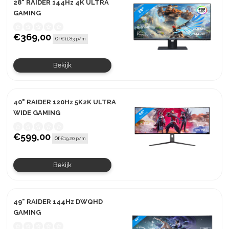
28" RAIDER 144Hz 4K ULTRA
GAMING
€369,00
Of
€11,83 p/m
Bekijk
40" RAIDER 120Hz 5K2K ULTRA
WIDE GAMING
€599,00
Of
€19,20 p/m
Bekijk
49" RAIDER 144Hz DWQHD
GAMING