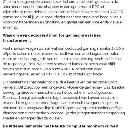
Of je nu met gierende banden over het circuit scheurt, geniet van de
adembenemende landschappen in een open-world RPG, of
vlijmscherp moet richten in een competitieve shooter; met een RAIDER
game monitor til jij jouw speelplezier naar een ongekend hoog niveau.
Voorkom haperingen en ghosting, en geniet van een vloeiende visuele
ervaring.
Waarom een dedicated monitor gaming prestaties
transformeert
Veel mensen vragen zich af wat een dedicated gaming monitor 2400 of
eSports-scherm nu echt onderscheidt van een alledaagse computer
monitor. Het belangrijkste verschil zit in de verversingssnelheid (Hz) en
de responstijd (ms). Waar een standaard kantoorscherm vaak blijft
steken op 60Hz, beschikken onze RAIDER-schermen over
verversingssnelheden van 144Hz, 165Hz of zelfs nog hoger.
Dit betekent dat het beeld tot wel drie keer vaker per seconde wordt
ververst. Dit zorgt voor een ongekend vloeiende gameplay, waarbij elke
beweging direct en haarscherp op het pc scherm wordt getoond.
Daarnaast zorgt een extreem lage responstijd van bijvoorbeeld 1ms
ervoor dat er geen storende 'vagen' achter snelbewegende objecten
ontstaan. Een hoogwaardige RAIDER game computer monitor geeft je
hierdoor een direct tactisch voordeel: je ziet je tegenstanders simpelweg
sneller en scherper dan zij jou zien.
De ultieme immersie met RAIDER computer monitors curved