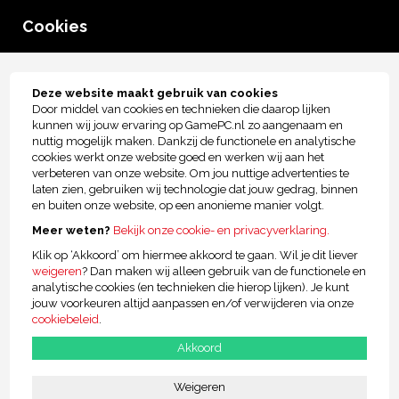
0
Cookies
menu
Tot € 2.500,- kopersbescherming!
Deze website maakt gebruik van cookies
Door middel van cookies en technieken die daarop lijken
GamePC
kunnen wij jouw ervaring op GamePC.nl zo aangenaam en
nuttig mogelijk maken. Dankzij de functionele en analytische
cookies werkt onze website goed en werken wij aan het
verbeteren van onze website. Om jou nuttige advertenties te
laten zien, gebruiken wij technologie dat jouw gedrag, binnen
en buiten onze website, op een anonieme manier volgt.
RAIDER PRO Game Controller
Wireless BT Yellow
Meer weten?
Bekijk onze cookie- en privacyverklaring.
Klik op ‘Akkoord’ om hiermee akkoord te gaan. Wil je dit liever
€29,00
weigeren
? Dan maken wij alleen gebruik van de functionele en
analytische cookies (en technieken die hierop lijken). Je kunt
jouw voorkeuren altijd aanpassen en/of verwijderen via onze
cookiebeleid
.
Bekijk
Akkoord
RAIDER PRO Game Controller
Weigeren