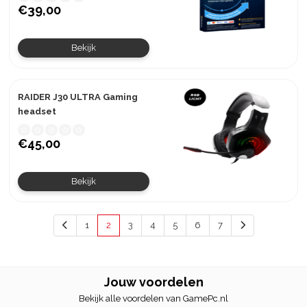
€39,00
Bekijk
RAIDER J30 ULTRA Gaming
headset
€45,00
Bekijk
1
2
3
4
5
6
7
Jouw voordelen
Bekijk alle voordelen van GamePc.nl