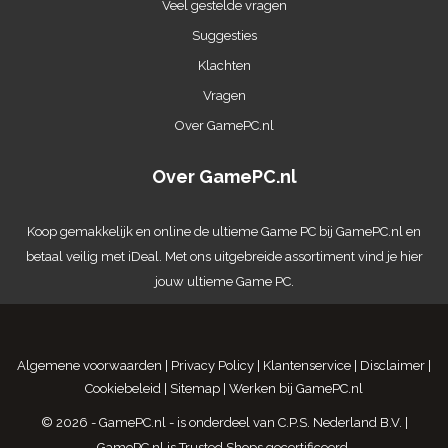
Veel gestelde vragen
Suggesties
Klachten
Vragen
Over GamePC.nl
Over GamePC.nl
Koop gemakkelijk en online de ultieme
Game PC
bij GamePC.nl en
betaal veilig met iDeal. Met ons uitgebreide assortiment vind je hier
jouw ultieme Game PC.
Algemene voorwaarden
|
Privacy Policy
|
Klantenservice
|
Disclaimer
|
Cookiebeleid
|
Sitemap
|
Werken bij GamePC.nl
© 2026 - GamePC.nl - is onderdeel van
C.P.S. Nederland B.V.
|
GamePC.nl is
Trusted Shops gecertificeerd
.