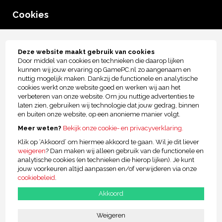
0
Cookies
menu
Tot € 2.500,- kopersbescherming!
Deze website maakt gebruik van cookies
Door middel van cookies en technieken die daarop lijken
MSI Prebuilt Gaming PC's
kunnen wij jouw ervaring op GamePC.nl zo aangenaam en
nuttig mogelijk maken. Dankzij de functionele en analytische
cookies werkt onze website goed en werken wij aan het
Kies één van onze MSI Prebuilt Gaming PC's - voor 12:00 uur besteld,
verbeteren van onze website. Om jou nuttige advertenties te
morgen gamen!
laten zien, gebruiken wij technologie dat jouw gedrag, binnen
en buiten onze website, op een anonieme manier volgt.
MSI RTX 3050 AMD Game PC + 25
Meer weten?
Bekijk onze cookie- en privacyverklaring.
Inch monitor
Klik op ‘Akkoord’ om hiermee akkoord te gaan. Wil je dit liever
Prestaties
weigeren
? Dan maken wij alleen gebruik van de functionele en
€959,00
Of
€30,75 p/m
analytische cookies (en technieken die hierop lijken). Je kunt
jouw voorkeuren altijd aanpassen en/of verwijderen via onze
cookiebeleid
.
Meer informatie
Samenstellen
Akkoord
Weigeren
MSI RTX 3050 AMD Game PC