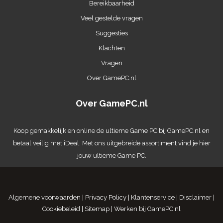
Bereikbaarheid
Veel gestelde vragen
Suggesties
Klachten
Vragen
Over GamePC.nl
Over GamePC.nl
Koop gemakkelijk en online de ultieme
Game PC
bij GamePC.nl en
betaal veilig met iDeal. Met ons uitgebreide assortiment vind je hier
jouw ultieme Game PC.
Algemene voorwaarden
|
Privacy Policy
|
Klantenservice
|
Disclaimer
|
Cookiebeleid
|
Sitemap
|
Werken bij GamePC.nl