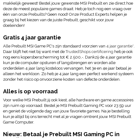
makkelijk geweest! Bestel jouw gewenste MSI Prebuilt en zie direct hoe
deze de meest populaire games draait. Heb je toch nog een vraag over
één van onze Prebuilts? Geen nood! Onze Product Experts helpen je
graag bij het kiezen van de juiste Prebuilt, geschikt voor jouw
doeleinden!
Gratis 4 jaar garantie
Alle Prebuilt MSI Game PC's zijn standaard voorzien van
4 jaar garantie*
.
Daar blijft het niet bij want met de
TrustedShops certificering
heb je ook
nog eens kopersberscherming tot € 2.500,-. Dankzij de 4 jaar garantie
kun je de computer opsturen of langsbrengen en worden alle
onderdelen 4 jaar lang kosteloos vervangen, het 3e en 4e jaar betaal je
alleen het werkloon. Zo heb je 4 jaar lang een perfect werkend systeem
zonder het risico op onvoorziene kosten van defecte onderdelen.
Alles is op voorraad
Voor welke MSI Prebuilt jij ook kiest, alle hardware en game accessoires
zijn ruim op voorraad. Bestel je MSI Prebuilt Gaming PC voor 23:59 uur
en geniet de volgende dag van jouw favoriete games. Na je bestelling
kun je altijd bij ons terrecht met al je vragen omtrent jouw MSI Prebuilt
Game Computer.
Nieuw: Betaal je Prebuilt MSI Gaming PC in