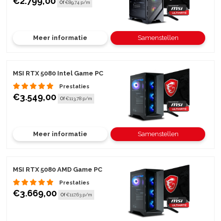
€2.799,00
Of
€89,74 p/m
Meer informatie
Samenstellen
MSI RTX 5080 Intel Game PC
Prestaties
€3.549,00
Of
€113,78 p/m
Meer informatie
Samenstellen
MSI RTX 5080 AMD Game PC
Prestaties
€3.669,00
Of
€117,63 p/m