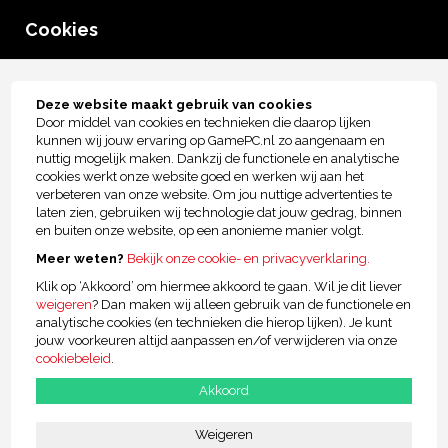
0
Cookies
menu
Tot € 2.500,- kopersbescherming!
Deze website maakt gebruik van cookies
Door middel van cookies en technieken die daarop lijken
Zakelijke mogelijkheden
kunnen wij jouw ervaring op GamePC.nl zo aangenaam en
nuttig mogelijk maken. Dankzij de functionele en analytische
cookies werkt onze website goed en werken wij aan het
verbeteren van onze website. Om jou nuttige advertenties te
laten zien, gebruiken wij technologie dat jouw gedrag, binnen
en buiten onze website, op een anonieme manier volgt.
Meer weten?
Bekijk onze cookie- en privacyverklaring.
De expertise om jouw bedrijf te
Klik op ‘Akkoord’ om hiermee akkoord te gaan. Wil je dit liever
ondersteunen
weigeren
? Dan maken wij alleen gebruik van de functionele en
analytische cookies (en technieken die hierop lijken). Je kunt
We snappen dat gamen een erg leuke hobby is en dat gamers er
jouw voorkeuren altijd aanpassen en/of verwijderen via onze
veel plezier uit halen. Wat wij willen bereiken is dat het kopen van de
cookiebeleid
.
juiste Game PC voor de favoriete games op een eenvoudige manier
gebeurt. Ook voor bedrijven is gaming steeds interessanter en staat
Akkoord
gaming vol in de schijnwerpers.
Weigeren
Sommige bedrijven vragen om net dat een beetje extra, bijvoorbeeld