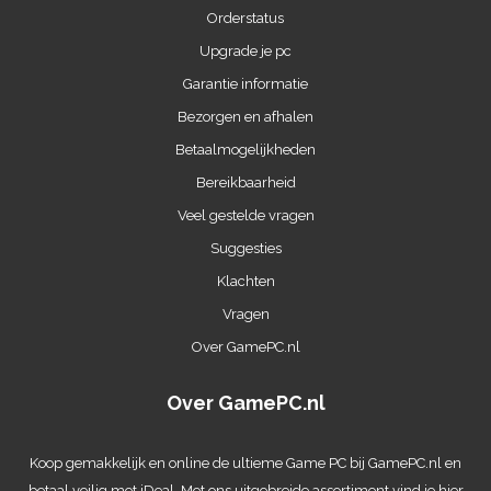
Orderstatus
Upgrade je pc
Garantie informatie
Bezorgen en afhalen
Betaalmogelijkheden
Bereikbaarheid
Veel gestelde vragen
Suggesties
Klachten
Vragen
Over GamePC.nl
Over GamePC.nl
Koop gemakkelijk en online de ultieme
Game PC
bij GamePC.nl en
betaal veilig met iDeal. Met ons uitgebreide assortiment vind je hier