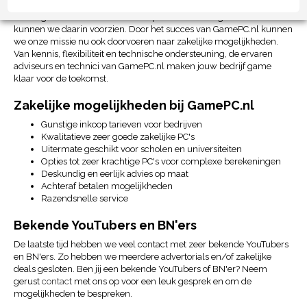
de wensen voor speciale hardware, een bulk-inkoop voor een
Gaming Toernooi of PC's voor complexe berekeningen. Uiteraard
kunnen we daarin voorzien. Door het succes van GamePC.nl kunnen
we onze missie nu ook doorvoeren naar zakelijke mogelijkheden.
Van kennis, flexibiliteit en technische ondersteuning, de ervaren
adviseurs en technici van GamePC.nl maken jouw bedrijf game
klaar voor de toekomst.
Zakelijke mogelijkheden bij GamePC.nl
Gunstige inkoop tarieven voor bedrijven
Kwalitatieve zeer goede zakelijke PC's
Uitermate geschikt voor scholen en universiteiten
Opties tot zeer krachtige PC's voor complexe berekeningen
Deskundig en eerlijk advies op maat
Achteraf betalen mogelijkheden
Razendsnelle service
Bekende YouTubers en BN'ers
De laatste tijd hebben we veel contact met zeer bekende YouTubers
en BN'ers. Zo hebben we meerdere advertorials en/of zakelijke
deals gesloten. Ben jij een bekende YouTubers of BN'er? Neem
gerust
contact
met ons op voor een leuk gesprek en om de
mogelijkheden te bespreken.