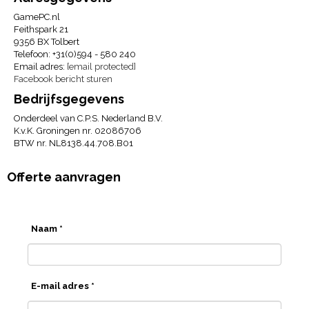
GamePC.nl
Feithspark 21
9356 BX Tolbert
Telefoon: +31(0)594 - 580 240
Email adres:
[email protected]
Facebook bericht sturen
Bedrijfsgegevens
Onderdeel van C.P.S. Nederland B.V.
K.v.K. Groningen nr. 02086706
BTW nr. NL8138.44.708.B01
Offerte aanvragen
Naam *
E-mail adres *