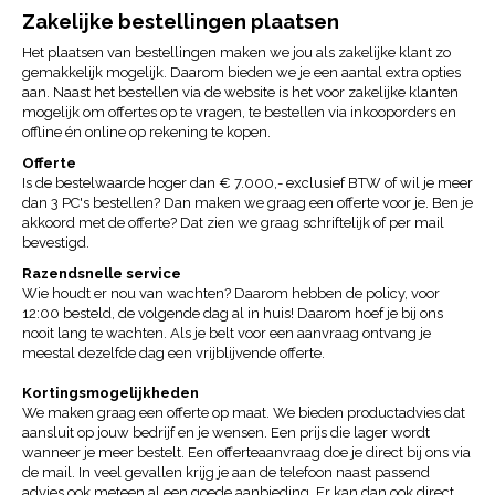
Zakelijke bestellingen plaatsen
Het plaatsen van bestellingen maken we jou als zakelijke klant zo
gemakkelijk mogelijk. Daarom bieden we je een aantal extra opties
aan. Naast het bestellen via de website is het voor zakelijke klanten
mogelijk om offertes op te vragen, te bestellen via inkooporders en
offline én online op rekening te kopen.
Offerte
Is de bestelwaarde hoger dan € 7.000,- exclusief BTW of wil je meer
dan 3 PC's bestellen? Dan maken we graag een offerte voor je. Ben je
akkoord met de offerte? Dat zien we graag schriftelijk of per mail
bevestigd.
Razendsnelle service
Wie houdt er nou van wachten? Daarom hebben de policy, voor
12:00 besteld, de volgende dag al in huis! Daarom hoef je bij ons
nooit lang te wachten. Als je belt voor een aanvraag ontvang je
meestal dezelfde dag een vrijblijvende offerte.
Kortingsmogelijkheden
We maken graag een offerte op maat. We bieden productadvies dat
aansluit op jouw bedrijf en je wensen. Een prijs die lager wordt
wanneer je meer bestelt. Een offerteaanvraag doe je direct bij ons via
de mail. In veel gevallen krijg je aan de telefoon naast passend
advies ook meteen al een goede aanbieding. Er kan dan ook direct