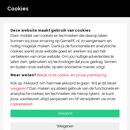
0
Cookies
menu
Tot € 2.500,- kopersbescherming!
Deze website maakt gebruik van cookies
Door middel van cookies en technieken die daarop lijken
Bedenktermijn
kunnen wij jouw ervaring op GamePC.nl zo aangenaam en
nuttig mogelijk maken. Dankzij de functionele en analytische
Wat is bij jullie de bedenktermijn?
cookies werkt onze website goed en werken wij aan het
verbeteren van onze website. Om jou nuttige advertenties te
laten zien, gebruiken wij technologie dat jouw gedrag, binnen
Wanneer betalen we terug ?
en buiten onze website, op een anonieme manier volgt.
Meer weten?
Bekijk onze cookie- en privacyverklaring.
Klik op ‘Akkoord’ om hiermee akkoord te gaan. Wil je dit liever
weigeren
? Dan maken wij alleen gebruik van de functionele en
Jouw voordelen
analytische cookies (en technieken die hierop lijken). Je kunt
Bekijk alle voordelen van GamePc.nl
jouw voorkeuren altijd aanpassen en/of verwijderen via onze
cookiebeleid
.
Grootste van de Benelux!
Akkoord
Al 21 jaar de beste kwaliteit
Weigeren
Achteraf betalen