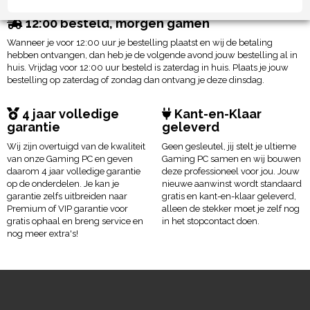
12:00 besteld, morgen gamen
Wanneer je voor 12:00 uur je bestelling plaatst en wij de betaling
hebben ontvangen, dan heb je de volgende avond jouw bestelling al in
huis. Vrijdag voor 12:00 uur besteld is zaterdag in huis. Plaats je jouw
bestelling op zaterdag of zondag dan ontvang je deze dinsdag.
4 jaar volledige
Kant-en-Klaar
garantie
geleverd
Wij zijn overtuigd van de kwaliteit
Geen gesleutel, jij stelt je ultieme
van onze Gaming PC en geven
Gaming PC samen en wij bouwen
daarom 4 jaar volledige garantie
deze professioneel voor jou. Jouw
op de onderdelen. Je kan je
nieuwe aanwinst wordt standaard
garantie zelfs uitbreiden naar
gratis en kant-en-klaar geleverd,
Premium of VIP garantie voor
alleen de stekker moet je zelf nog
gratis ophaal en breng service en
in het stopcontact doen.
nog meer extra's!