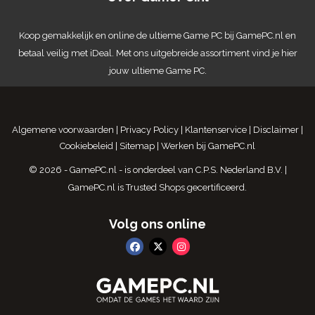
Koop gemakkelijk en online de ultieme
Game PC
bij GamePC.nl en
betaal veilig met iDeal. Met ons uitgebreide assortiment vind je hier
jouw ultieme Game PC.
Algemene voorwaarden
|
Privacy Policy
|
Klantenservice
|
Disclaimer
|
Cookiebeleid
|
Sitemap
|
Werken bij GamePC.nl
© 2026 - GamePC.nl - is onderdeel van
C.P.S. Nederland B.V.
|
GamePC.nl is
Trusted Shops gecertificeerd
.
Volg ons online