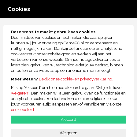
0
Cookies
menu
Tot € 2.500,- kopersbescherming!
Deze website maakt gebruik van cookies
Door middel van cookies en technieken die daarop lijken
kunnen wij jouw ervaring op GamePC.nl zo aangenaam en
Kies op game
nuttig mogelijk maken. Dankzij de functionele en analytische
cookies werkt onze website goed en werken wij aan het
verbeteren van onze website. Om jou nuttige advertenties te
Kies jouw games en wij stellen de beste Game PC
laten zien, gebruiken wij technologie dat jouw gedrag, binnen
voor jou samen!
en buiten onze website, op een anonieme manier volgt.
Meer weten?
Bekijk onze cookie- en privacyverklaring.
Klik op ‘Akkoord’ om hiermee akkoord te gaan. Wil je dit liever
1. Kies jouw game(s)
weigeren
? Dan maken wij alleen gebruik van de functionele en
analytische cookies (en technieken die hierop lijken). Je kunt
jouw voorkeuren altijd aanpassen en/of verwijderen via onze
cookiebeleid
.
Akkoord
Weigeren