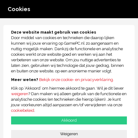
0
Cookies
menu
Tot € 2.500,- kopersbescherming!
Deze website maakt gebruik van cookies
Door middel van cookies en technieken die daarop lijken
Hardware
kunnen wij jouw ervaring op GamePC.nl zo aangenaam en
nuttig mogelijk maken. Dankzij de functionele en analytische
cookies werkt onze website goed en werken wij aan het
verbeteren van onze website. Om jou nuttige advertenties te
Jouw voordelen
laten zien, gebruiken wij technologie dat jouw gedrag, binnen
Bekijk alle voordelen van GamePc.nl
en buiten onze website, op een anonieme manier volgt.
Meer weten?
Bekijk onze cookie- en privacyverklaring.
Grootste van de Benelux!
Al 21 jaar de beste kwaliteit
Klik op ‘Akkoord’ om hiermee akkoord te gaan. Wil je dit liever
weigeren
? Dan maken wij alleen gebruik van de functionele en
analytische cookies (en technieken die hierop lijken). Je kunt
Achteraf betalen
jouw voorkeuren altijd aanpassen en/of verwijderen via onze
Nieuw
cookiebeleid
.
Makkelijk en snel
Akkoord
Niet goed, geld terug
30 dagen bedenktijd
Weigeren