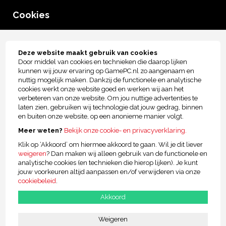
0
Cookies
menu
Tot € 2.500,- kopersbescherming!
Deze website maakt gebruik van cookies
Door middel van cookies en technieken die daarop lijken
RAIDER MP2 PRO GAMING XXL
kunnen wij jouw ervaring op GamePC.nl zo aangenaam en
nuttig mogelijk maken. Dankzij de functionele en analytische
cookies werkt onze website goed en werken wij aan het
verbeteren van onze website. Om jou nuttige advertenties te
laten zien, gebruiken wij technologie dat jouw gedrag, binnen
en buiten onze website, op een anonieme manier volgt.
Meer weten?
Bekijk onze cookie- en privacyverklaring.
Klik op ‘Akkoord’ om hiermee akkoord te gaan. Wil je dit liever
weigeren
? Dan maken wij alleen gebruik van de functionele en
analytische cookies (en technieken die hierop lijken). Je kunt
jouw voorkeuren altijd aanpassen en/of verwijderen via onze
cookiebeleid
.
Akkoord
Weigeren