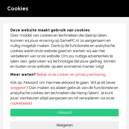
0
Cookies
menu
Tot € 2.500,- kopersbescherming!
Deze website maakt gebruik van cookies
Door middel van cookies en technieken die daarop lijken
Krijg ik de Game PC standaard met monitor
kunnen wij jouw ervaring op GamePC.nl zo aangenaam en
nuttig mogelijk maken. Dankzij de functionele en analytische
geleverd?
cookies werkt onze website goed en werken wij aan het
Nee, er zit standaard geen monitor bij een Game PC.
verbeteren van onze website. Om jou nuttige advertenties te
laten zien, gebruiken wij technologie dat jouw gedrag, binnen
Een monitor is namelijk een persoonlijk product, met diverse
en buiten onze website, op een anonieme manier volgt.
mogelijkheden qua type, formaat en kwaliteit. Het is dus niet
Meer weten?
Bekijk onze cookie- en privacyverklaring.
mogelijk om hier één standaard in te vinden.
Klik op ‘Akkoord’ om hiermee akkoord te gaan. Wil je dit liever
Wij vinden het daarom belangrijk dat onze klanten een
Gaming
weigeren
? Dan maken wij alleen gebruik van de functionele en
Monitor
kiezen die aan hun wensen voldoet. Daarom laten wij de
analytische cookies (en technieken die hierop lijken). Je kunt
keuze graag aan de klant en betaal je bij ons dus niet voor een
jouw voorkeuren altijd aanpassen en/of verwijderen via onze
monitor die je wellicht niet wilt.
cookiebeleid
.
Akkoord
Contactgegevens
Weigeren
GamePC.nl