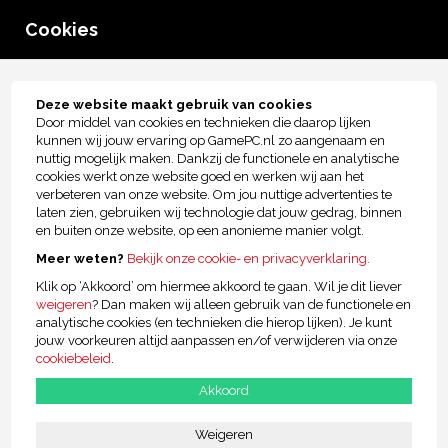
0
Cookies
menu
Tot € 2.500,- kopersbescherming!
Deze website maakt gebruik van cookies
Door middel van cookies en technieken die daarop lijken
Bereikbaarheid
kunnen wij jouw ervaring op GamePC.nl zo aangenaam en
nuttig mogelijk maken. Dankzij de functionele en analytische
Zijn jullie open in het weekend?
cookies werkt onze website goed en werken wij aan het
verbeteren van onze website. Om jou nuttige advertenties te
laten zien, gebruiken wij technologie dat jouw gedrag, binnen
Bereikbaarheid van onze klantenservice
en buiten onze website, op een anonieme manier volgt.
Meer weten?
Bekijk onze cookie- en privacyverklaring.
Klik op ‘Akkoord’ om hiermee akkoord te gaan. Wil je dit liever
weigeren
? Dan maken wij alleen gebruik van de functionele en
Jouw voordelen
analytische cookies (en technieken die hierop lijken). Je kunt
Bekijk alle voordelen van GamePc.nl
jouw voorkeuren altijd aanpassen en/of verwijderen via onze
cookiebeleid
.
Grootste van de Benelux!
Akkoord
Al 21 jaar de beste kwaliteit
Weigeren
Achteraf betalen