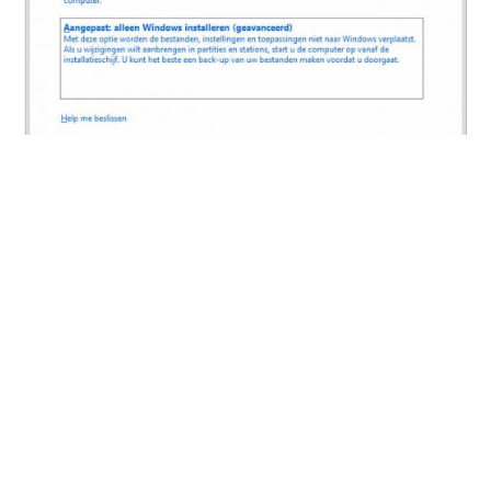
Je krijgt nu een scherm die er ongeveer hetzelfde uitziet
als de bovenstaande afbeelding.
Hier zie je alle partities en eventuele extra harde schijven.