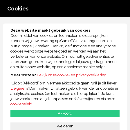
0
Cookies
menu
Kant-en-Klaar geleverd
Deze website maakt gebruik van cookies
Door middel van cookies en technieken die daarop lijken
kunnen wij jouw ervaring op GamePC.nl zo aangenaam en
nuttig mogelijk maken. Dankzij de functionele en analytische
cookies werkt onze website goed en werken wij aan het
verbeteren van onze website. Om jou nuttige advertenties te
laten zien, gebruiken wij technologie dat jouw gedrag, binnen
en buiten onze website, op een anonieme manier volgt.
Meer weten?
Bekijk onze cookie- en privacyverklaring.
Klik op ‘Akkoord’ om hiermee akkoord te gaan. Wil je dit liever
weigeren
? Dan maken wij alleen gebruik van de functionele en
Intel Game PC
analytische cookies (en technieken die hierop lijken). Je kunt
jouw voorkeuren altijd aanpassen en/of verwijderen via onze
Prestaties
cookiebeleid
.
Dit is de ultieme Game PC voor de veeleisende gamer!
Akkoord
€869,00
Of
€27,86 p/m
Weigeren
Stel hieronder jouw unieke Intel