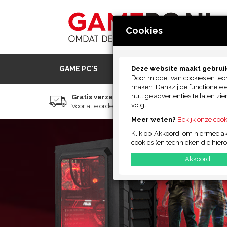
Cookies
GAME PC'S
PREBUILT GAME PC'S
Deze website maakt gebruik
GA
Door middel van cookies en tec
maken. Dankzij de functionele 
nuttige advertenties te laten z
Gratis verzending
Voor 12:00
volgt.
Voor alle orders
Dinsdag ul
Meer weten?
Bekijk onze cook
Klik op ‘Akkoord’ om hiermee akk
cookies (en technieken die hier
Akkoord