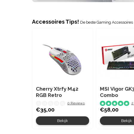
Accessoires Tips!
De beste Gaming Accessoires -
Cherry Xtrfy M42
MSI Vigor GK
RGB Retro
Combo
0 Reviews
2
€35,00
€58,00
Bekijk
Bekijk