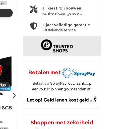
€479,00
4 p/m
Of
€15,36 p/m
Jij kiest, wij bouwen
Bekijken
Kant-en-Klaar geleverd
4 jaar volledige garantie
Uitstekende service
Betalen met
Betaal via SprayPay jouw aankoop
eenvoudig binnen 36 maanden af.
i 8GB
MSI RTX 5060 AMD
MSI RTX 5060 Inte
Game PC
Game PC
es
Prestaties
Prestaties
Shoppen met zekerheid
€1.249,00
€1.269,00
4 p/m
Of
€40,04 p/m
Of
€40,68 p/