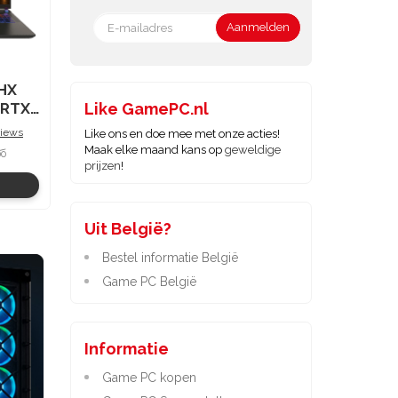
 HX
Like GamePC.nl
views
Like ons en doe mee met onze acties!
Maak elke maand kans op
geweldige
00
prijzen
!
Uit België?
Bestel informatie België
Game PC België
Informatie
Game PC kopen