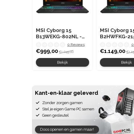
MSI Cyborg 15
MSI Cyborg 1
B13WEKG-802NL -
B2HWFKG-215
RTX 5050 - Intel i5
RTX 5060 - 
0 Reviews
0
Ryzen 7
€999,00
€1.149,00
€1.049,00
€1.1
Bekijk
Bekijk
Kant-en-klaar geleverd
Zonder zorgen gamen
Stel je eigen Game PC samen
Geen gesleutel
Doos openen en gamen maar!