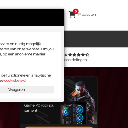
0
Inloggen
Producten
KLANTENSERVICE
naam en nuttig mogelijk
eteren van onze website. Om jou
ite, op een anonieme manier
 gamers
4,7 / 5.0
 al voor!
4020 beoordelingen
 de functionele en analytische
nze
cookiebeleid
.
Kies op Game
Weigeren
Kies jouw games en
wij stellen de beste
Game PC voor jou
samen!