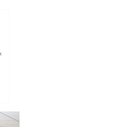
t
r
n