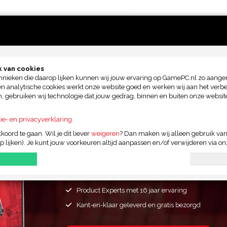
 van cookies
MING LAPTOPS
ACCESSOIRES
UPGRADE
BLOG
hnieken die daarop lijken kunnen wij jouw ervaring op GamePC.nl zo aange
en analytische cookies werkt onze website goed en werken wij aan het verb
ien, gebruiken wij technologie dat jouw gedrag, binnen en buiten onze webs
 uur besteld
Kant-en-Klaar
113.484
tiem gamen*
Bij jou thuisbezorgd!
Gingen je
ie- en privacyverklaring.
oord te gaan. Wil je dit liever
weigeren
? Dan maken wij alleen gebruik van
Stel je unieke droom
op lijken). Je kunt jouw voorkeuren altijd aanpassen en/of verwijderen via o
Game PC samen!
Van Budget tot High-End Game PC's
Product Experts met 16 jaar ervaring
Kant-en-klaar geleverd en gratis bezorgd