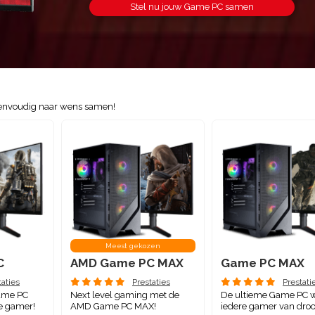
Stel nu jouw Game PC samen
 eenvoudig naar wens samen!
Meest gekozen
C
AMD Game PC MAX
Game PC MAX
taties
Prestaties
Prestati
Game PC
Next level gaming met de
De ultieme Game PC 
e gamer!
AMD Game PC MAX!
iedere gamer van dro