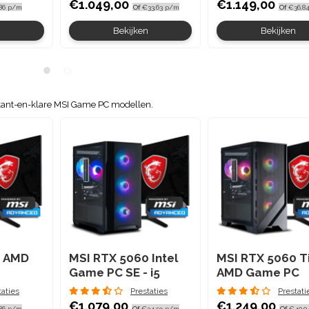
€1.049,00
€1.149,00
86 p/m
Of
€33,63 p/m
Of
€36,8
n
Bekijken
Bekijken
kant-en-klare MSI Game PC modellen.
0 AMD
MSI RTX 5060 Intel
MSI RTX 5060 T
Game PC SE - i5
AMD Game PC
taties
Prestaties
Prestati
€1.079,00
€1.249,00
86 p/m
Of
€34,59 p/m
Of
€40,0