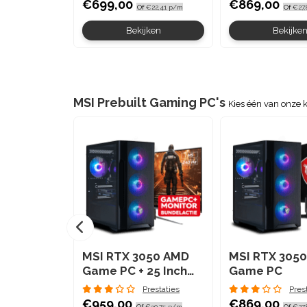
€699,00
€869,00
Of
€22,41 p/m
Of
€27,
Bekijken
Bekijke
MSI Prebuilt Gaming PC's
Kies één van onze 
MSI RTX 3050 AMD
MSI RTX 305
Game PC + 25 Inch
Game PC
monitor
Prestaties
Pres
€959,00
€869,00
Of
€30,75 p/m
Of
€27,