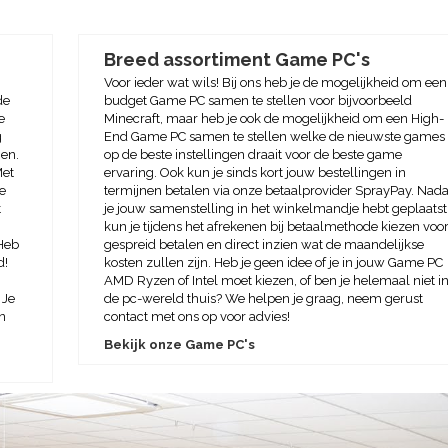
Breed assortiment Game PC's
Voor ieder wat wils! Bij ons heb je de mogelijkheid om een
de
budget Game PC samen te stellen voor bijvoorbeeld
e
Minecraft, maar heb je ook de mogelijkheid om een High-
g
End Game PC samen te stellen welke de nieuwste games
ien.
op de beste instellingen draait voor de beste game
Met
ervaring. Ook kun je sinds kort jouw bestellingen in
e
termijnen betalen via onze betaalprovider SprayPay. Nada
t
je jouw samenstelling in het winkelmandje hebt geplaatst
kun je tijdens het afrekenen bij betaalmethode kiezen voo
Heb
gespreid betalen en direct inzien wat de maandelijkse
d!
kosten zullen zijn. Heb je geen idee of je in jouw Game PC
AMD Ryzen of Intel moet kiezen, of ben je helemaal niet i
 Je
de pc-wereld thuis? We helpen je graag, neem gerust
en
contact met ons op voor advies!
Bekijk onze Game PC's