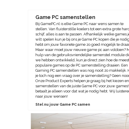
Game PC samenstellen
Bij GamePC.nl is elke Game PC naar wens samen te
stellen. Van fluisterstille koelers tot een extra grote har
schijf, alles is aan te passen. Afhankelijk welke games j
wilt spelen kun je bij ons je Game PC kopen die je nodi
hebt om jouw favoriete game zo goed mogelijk te draa
Maar waar moet jouw nieuwe game pc aan voldoen? 
hulp van de gebruiksvriendelijke samenstel module di
we hebben ontwikkeld, kun je direct zien hoe de mees
populaire games op de PC samenstelling draaien. Een
Gaming PC samenstellen was nog nooit zo makkelijk. 
je toch nog een vraag over je samenstelling? Geen noo
Onze Product Experts helpen je graag bij het kiezen en
samenstellen van de juiste Game PC voor jouw games!
betaalt je alleen voor dat wat je nodig hebt. Wij luister
naar jouw wensen!
Stel nu jouw Game PC samen