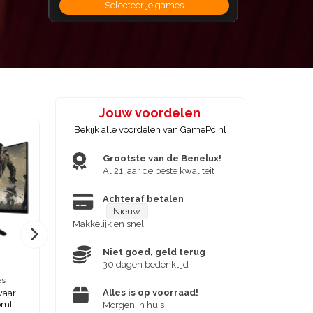
Selecteer je games
Jouw voordelen
Bekijk alle voordelen van GamePc.nl
Grootste van de Benelux!
Al 21 jaar de beste kwaliteit
Achteraf betalen
Nieuw
Makkelijk en snel
Niet goed, geld terug
Game PC Budget
30 dagen bedenktijd
es
Prestaties
Alles is op voorraad!
waar
De betaalbare Game PC voor
omt
iedere gamer
Morgen in huis