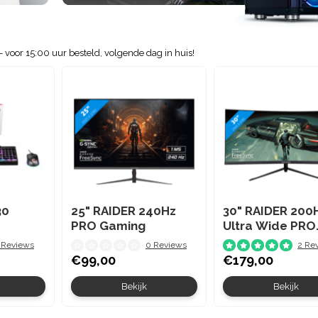
 voor 15:00 uur besteld, volgende dag in huis!
30
25" RAIDER 240Hz
30" RAIDER 200
PRO Gaming
Ultra Wide PRO
GAMING
 Reviews
0 Reviews
2 Re
€99,00
€179,00
Bekijk
Bekijk